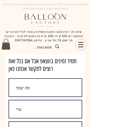
משלוחים יוצאים בין 10-17 בימים א-ו | אין משלוחים בשבתות וחגים | ניתן
לבצע הזמנה לאותו היום עד שעה 14:00
שימו לב ! מינימום הזמנת משלוח באתר לכל האיזורים
האפשריים 450 ש״ח ו200 ש״ח מינימום לאיסוף - כתובת
פרישמן 76 תל אביב - טלפון
0547043564
תמיד זמינים בווצאפ אבל אם בכל זאת
רוצים לתקשר אנחנו כאן