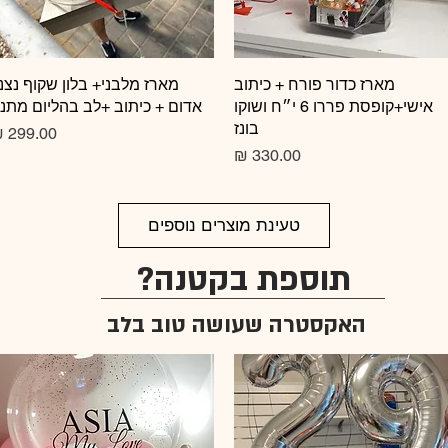
תצוגה מהירה
מארז כדור פורח + כיתוב
תצוגה מהירה
מארז מלבני+ בלון שקוף נצנ
אישי+קופסת פררו 6 י״ח ושוקו
אדום + כיתוב +לב בהליום מתנ
בונז
מחיר
טעינת מוצרים נוספים
תוספת בקטנה?
האקסטרה שעושה טוב בלב