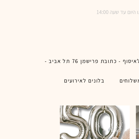
שימו לב ! מינימום הזמנת משלוח באתר לכל האיזורים האפשריים 450 ש״ח ו200 ש״ח מינימום לאיסוף - כתובת פרישמן 76 תל אביב -
שלוחים
בלונים לאירועים