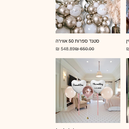
ן
תצוגה מהירה
סטנד ספרות 50 אווירה
מחיר
מחיר רגיל
מחיר מבצע