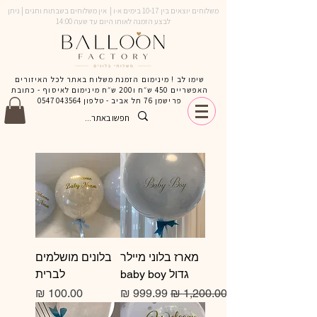
משלוחים יוצאים בין 10-17 בימים א-ו | אין משלוחים בשבתות וחגים | ניתן
לבצע הזמנה לאותו היום עד שעה 14:00
שימו לב ! מינימום הזמנת משלוח באתר לכל האיזורים
האפשריים 450 ש״ח ו200 ש״ח מינימום לאיסוף - כתובת
פרישמן 76 תל אביב - טלפון
0547043564
מארז בלוני מיילר
בלונים מושלמים
גדול baby boy
לברית
מחיר רגיל
מחיר מבצע
מחיר