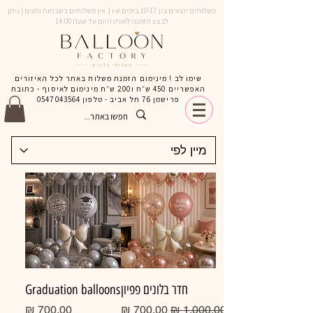
משלוחים יוצאים בין 10-17 בימים א-ו | אין משלוחים בשבתות וחגים | ניתן
לבצע הזמנה לאותו היום עד שעה 14:00
שימו לב ! מינימום הזמנת משלוח באתר לכל האיזורים
האפשריים 450 ש״ח ו200 ש״ח מינימום לאיסוף - כתובת
פרישמן 76 תל אביב - טלפון
0547043564
חדר בלונים פפיון
Graduation balloons
מחיר רגיל
מחיר מבצע
מחיר