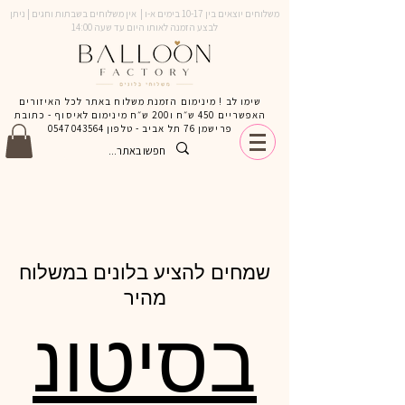
משלוחים יוצאים בין 10-17 בימים א-ו | אין משלוחים בשבתות וחגים | ניתן
לבצע הזמנה לאותו היום עד שעה 14:00
שימו לב ! מינימום הזמנת משלוח באתר לכל האיזורים
האפשריים 450 ש״ח ו200 ש״ח מינימום לאיסוף - כתובת
פרישמן 76 תל אביב - טלפון
0547043564
שמחים להציע בלונים במשלוח
מהיר
בסיטונ