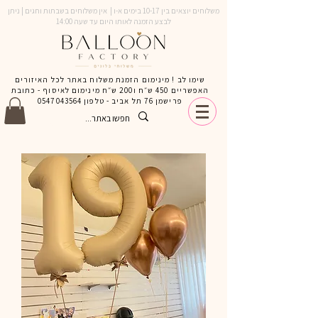
משלוחים יוצאים בין 10-17 בימים א-ו | אין משלוחים בשבתות וחגים | ניתן
לבצע הזמנה לאותו היום עד שעה 14:00
שימו לב ! מינימום הזמנת משלוח באתר לכל האיזורים
האפשריים 450 ש״ח ו200 ש״ח מינימום לאיסוף - כתובת
פרישמן 76 תל אביב - טלפון
0547043564