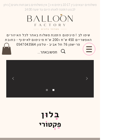
משלוחים יוצאים בין 10-17 בימים א-ו | אין משלוחים בשבתות וחגים | ניתן
לבצע הזמנה לאותו היום עד שעה 14:00
שימו לב ! מינימום הזמנת משלוח באתר לכל האיזורים
האפשריים 450 ש״ח ו200 ש״ח מינימום לאיסוף - כתובת
פרישמן 76 תל אביב - טלפון
0547043564