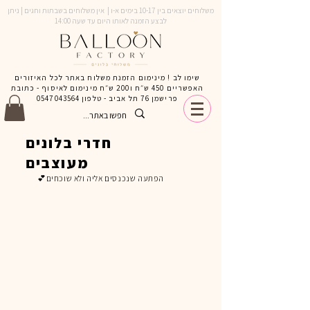
משלוחים יוצאים בין 10-17 בימים א-ו | אין משלוחים בשבתות וחגים | ניתן
לבצע הזמנה לאותו היום עד שעה 14:00
שימו לב ! מינימום הזמנת משלוח באתר לכל האיזורים
האפשריים 450 ש״ח ו200 ש״ח מינימום לאיסוף - כתובת
פרישמן 76 תל אביב - טלפון
0547043564
חדרי בלונים
מעוצבים
הפתעה שנכנסים אליה ולא שוכחים💕