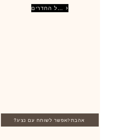
לכל החדרים
?אהבתי!אפשר לשוחח עם נציג