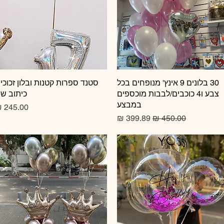
תצוגה מהירה
30 בלונים 9 אינץ' מנופחים בכל
תצוגה מהירה
סטנד ספרות קטנות ובלון זכוכי
צבע ו4 כוכבים/לבבות מוכספים
כיתוב ש
במבצע
מחיר
מחיר רגיל
מחיר מבצע