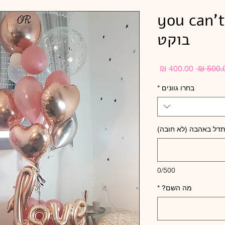
you can't
בוקט
מחיר
מחיר
רגיל
מבצע
בחרו גוונים
*
תדל באהבה (לא חובה)
0/500
מה השם?
*