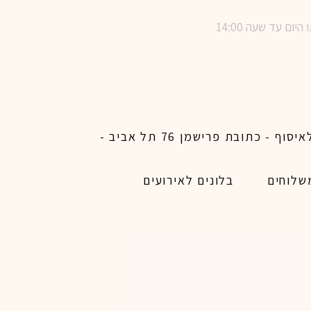
שימו לב ! מינימום הזמנת משלוח באתר לכל האיזורים האפשריים 450 ש״ח ו200 ש״ח מינימום לאיסוף - כתובת פרישמן 76 תל אביב -
שלוחים
בלונים לאירועים