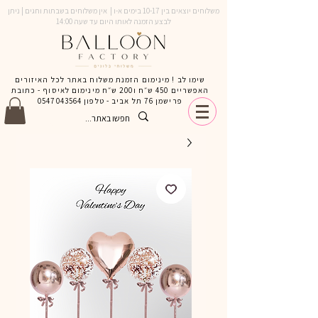
משלוחים יוצאים בין 10-17 בימים א-ו | אין משלוחים בשבתות וחגים | ניתן
לבצע הזמנה לאותו היום עד שעה 14:00
שימו לב ! מינימום הזמנת משלוח באתר לכל האיזורים
האפשריים 450 ש״ח ו200 ש״ח מינימום לאיסוף - כתובת
פרישמן 76 תל אביב - טלפון
0547043564