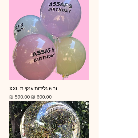
זר 5 גלידות ענקיות XXL
מחיר רגיל
מחיר מבצע