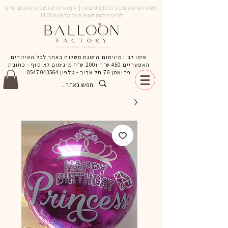
משלוחים יוצאים בין 10-17 בימים א-ו | אין משלוחים בשבתות וחגים | ניתן
לבצע הזמנה לאותו היום עד שעה 14:00
שימו לב ! מינימום הזמנת משלוח באתר לכל האיזורים
האפשריים 450 ש״ח ו200 ש״ח מינימום לאיסוף - כתובת
פרישמן 76 תל אביב - טלפון
0547043564