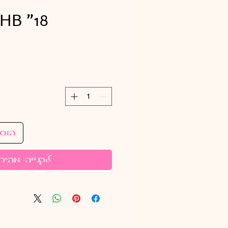
HB "18 רוק סטאר
הוס
לקנייה מהיר