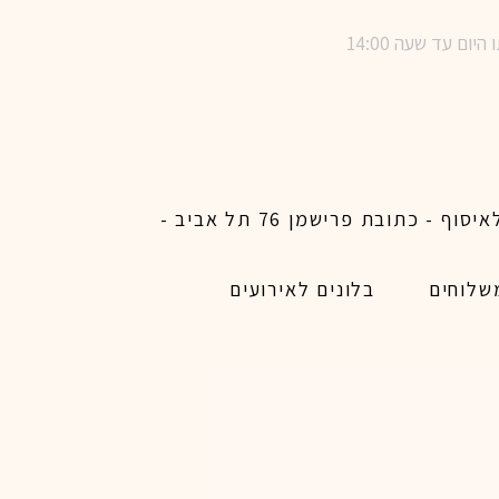
שימו לב ! מינימום הזמנת משלוח באתר לכל האיזורים האפשריים 450 ש״ח ו200 ש״ח מינימום לאיסוף - כתובת פרישמן 76 תל אביב -
שלוחים
בלונים לאירועים