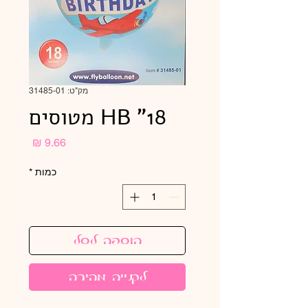
מק"ט: 31485-01
HB "18 מטוסים
מחיר
כמות
*
הוספה לסל
לקנייה מהירה