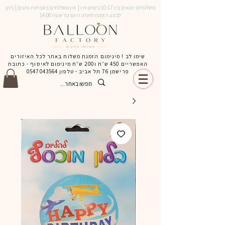
משלוחים יוצאים בין 10-17 בימים א-ו | אין משלוחים בשבתות וחגים | ניתן
לבצע הזמנה לאותו היום עד שעה 14:00
שימו לב ! מינימום הזמנת משלוח באתר לכל האיזורים
האפשריים 450 ש״ח ו200 ש״ח מינימום לאיסוף - כתובת
פרישמן 76 תל אביב - טלפון
0547043564