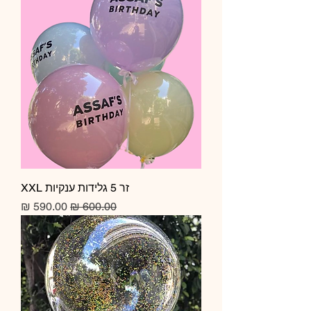
זר 5 גלידות ענקיות XXL
מחיר רגיל
מחיר מבצע