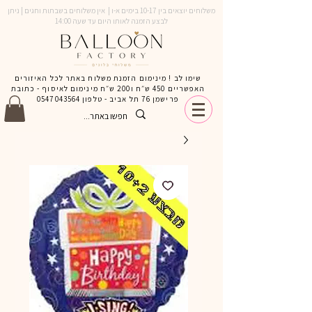
משלוחים יוצאים בין 10-17 בימים א-ו | אין משלוחים בשבתות וחגים | ניתן
לבצע הזמנה לאותו היום עד שעה 14:00
שימו לב ! מינימום הזמנת משלוח באתר לכל האיזורים
האפשריים 450 ש״ח ו200 ש״ח מינימום לאיסוף - כתובת
פרישמן 76 תל אביב - טלפון
0547043564