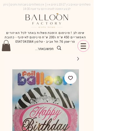
משלוחים יוצאים בין 10-17 בימים א-ו | אין משלוחים בשבתות וחגים | ניתן
לבצע הזמנה לאותו היום עד שעה 14:00
שימו לב ! מינימום הזמנת משלוח באתר לכל האיזורים
האפשריים 450 ש״ח ו200 ש״ח מינימום לאיסוף - כתובת
פרישמן 76 תל אביב - טלפון
0547043564