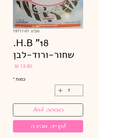
מק"ט: 19711-01
H.B "18.
שחור-ורוד-לבן
מחיר
כמות
*
הוספה לסל
לקנייה מהירה