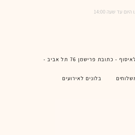
שימו לב ! מינימום הזמנת משלוח באתר לכל האיזורים האפשריים 450 ש״ח ו200 ש״ח מינימום לאיסוף - כתובת פרישמן 76 תל אביב -
שלוחים
בלונים לאירועים