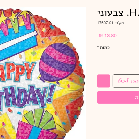
עוני
מק"ט: 17607-01
מחיר
כמות
*
פה לסל
ה