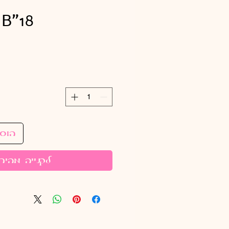
H.B"18. צב
הוס
לקנייה מהיר