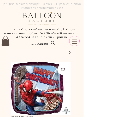
משלוחים יוצאים בין 10-17 בימים א-ו | אין משלוחים בשבתות וחגים | ניתן
לבצע הזמנה לאותו היום עד שעה 14:00
שימו לב ! מינימום הזמנת משלוח באתר לכל האיזורים
האפשריים 450 ש״ח ו200 ש״ח מינימום לאיסוף - כתובת
פרישמן 76 תל אביב - טלפון
0547043564