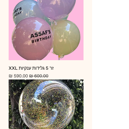
זר 5 גלידות ענקיות XXL
מחיר רגיל
מחיר מבצע