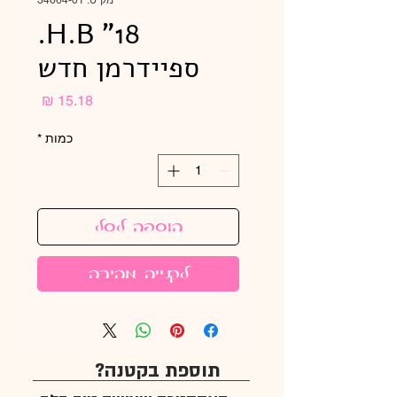
מק"ט: 34664-01
H.B "18.
ספיידרמן חדש
מחיר
כמות
*
הוספה לסל
לקנייה מהירה
תוספת בקטנה?