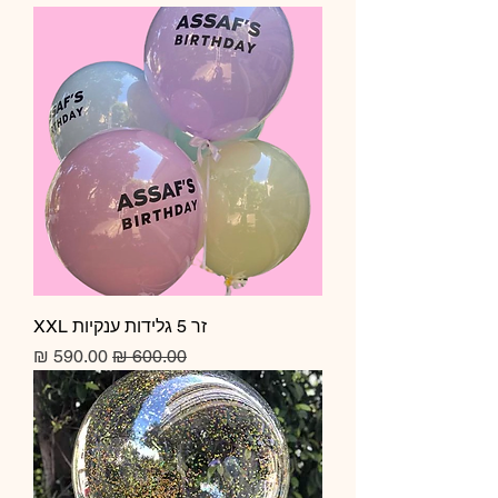
זר 5 גלידות ענקיות XXL
מחיר רגיל
מחיר מבצע