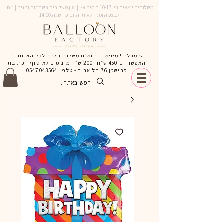
משלוחים יוצאים בין 10-17 בימים א-ו | אין משלוחים בשבתות וחגים | ניתן
לבצע הזמנה לאותו היום עד שעה 14:00
שימו לב ! מינימום הזמנת משלוח באתר לכל האיזורים
האפשריים 450 ש״ח ו200 ש״ח מינימום לאיסוף - כתובת
פרישמן 76 תל אביב - טלפון
0547043564