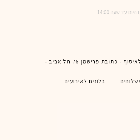
שימו לב ! מינימום הזמנת משלוח באתר לכל האיזורים האפשריים 450 ש״ח ו200 ש״ח מינימום לאיסוף - כתובת פרישמן 76 תל אביב -
שלוחים
בלונים לאירועים