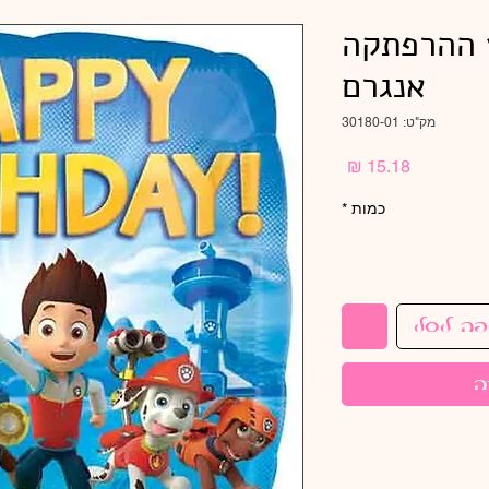
מפרץ ההרפתקה
אנגרם
מק"ט: 30180-01
מחיר
כמות
*
פה לסל
ה