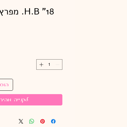
H.B "18. 
הוס
לקנייה מהיר