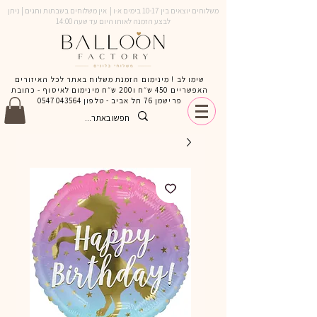
משלוחים יוצאים בין 10-17 בימים א-ו | אין משלוחים בשבתות וחגים | ניתן
לבצע הזמנה לאותו היום עד שעה 14:00
שימו לב ! מינימום הזמנת משלוח באתר לכל האיזורים
האפשריים 450 ש״ח ו200 ש״ח מינימום לאיסוף - כתובת
פרישמן 76 תל אביב - טלפון
0547043564