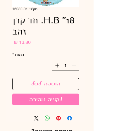
מק"ט: 16032-01
H.B "18. חד קרן
זהב
מחיר
כמות
*
הוספה לסל
לקנייה מהירה