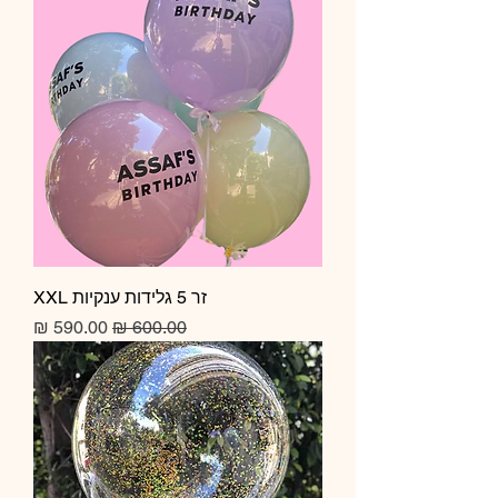
זר 5 גלידות ענקיות XXL
מחיר רגיל
מחיר מבצע