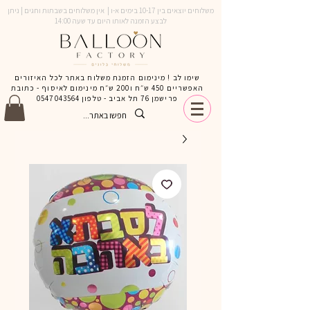
משלוחים יוצאים בין 10-17 בימים א-ו | אין משלוחים בשבתות וחגים | ניתן
לבצע הזמנה לאותו היום עד שעה 14:00
שימו לב ! מינימום הזמנת משלוח באתר לכל האיזורים
האפשריים 450 ש״ח ו200 ש״ח מינימום לאיסוף - כתובת
פרישמן 76 תל אביב - טלפון
0547043564