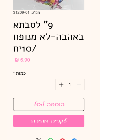
מק"ט: 31209-01
9" לסבתא
באהבה-לא מנופח
/10יח
מחיר
כמות
*
הוספה לסל
לקנייה מהירה