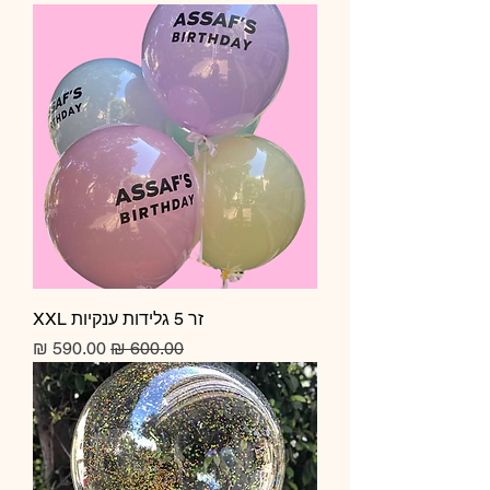
זר 5 גלידות ענקיות XXL
מחיר רגיל
מחיר מבצע