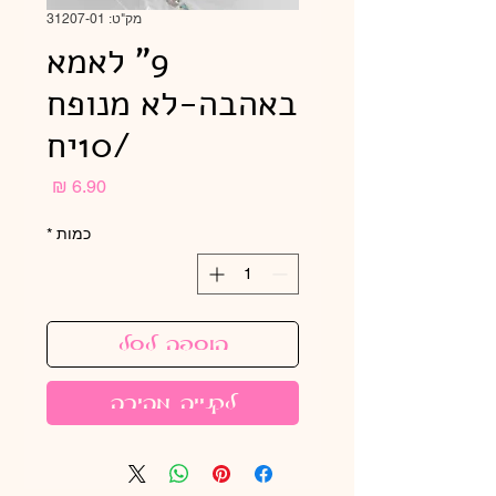
מק"ט: 31207-01
9" לאמא
באהבה-לא מנופח
/10יח
מחיר
כמות
*
הוספה לסל
לקנייה מהירה