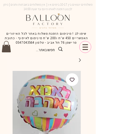
משלוחים יוצאים בין 10-17 בימים א-ו | אין משלוחים בשבתות וחגים | ניתן
לבצע הזמנה לאותו היום עד שעה 14:00
שימו לב ! מינימום הזמנת משלוח באתר לכל האיזורים
האפשריים 450 ש״ח ו200 ש״ח מינימום לאיסוף - כתובת
פרישמן 76 תל אביב - טלפון
0547043564