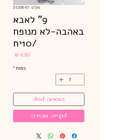
מק"ט: 31206-01
9" לאבא
באהבה-לא מנופח
/10יח
מחיר
כמות
*
הוספה לסל
לקנייה מהירה