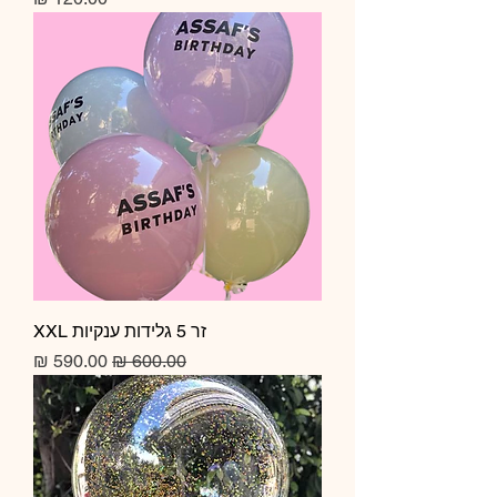
זר 5 גלידות ענקיות XXL
מחיר רגיל
מחיר מבצע