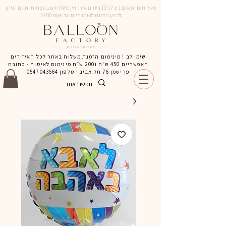
משלוחים יוצאים בין 10-17 בימים א-ו | אין משלוחים בשבתות וחגים | ניתן
לבצע הזמנה לאותו היום עד שעה 14:00
שימו לב ! מינימום הזמנת משלוח באתר לכל האיזורים
האפשריים 450 ש״ח ו200 ש״ח מינימום לאיסוף - כתובת
פרישמן 76 תל אביב - טלפון
0547043564