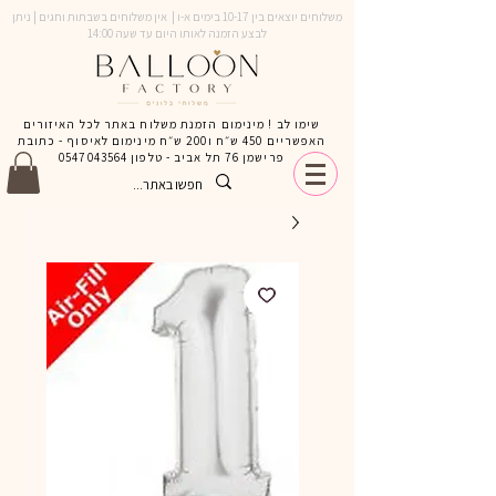
משלוחים יוצאים בין 10-17 בימים א-ו | אין משלוחים בשבתות וחגים | ניתן
לבצע הזמנה לאותו היום עד שעה 14:00
שימו לב ! מינימום הזמנת משלוח באתר לכל האיזורים
האפשריים 450 ש״ח ו200 ש״ח מינימום לאיסוף - כתובת
פרישמן 76 תל אביב - טלפון
0547043564