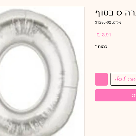
מק"ט: 31280-02
מחיר
כמות
*
פה לסל
ה