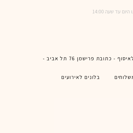
שימו לב ! מינימום הזמנת משלוח באתר לכל האיזורים האפשריים 450 ש״ח ו200 ש״ח מינימום לאיסוף - כתובת פרישמן 76 תל אביב -
שלוחים
בלונים לאירועים