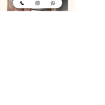
תותח קונפטי
מחיר