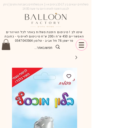
משלוחים יוצאים בין 10-17 בימים א-ו | אין משלוחים בשבתות וחגים | ניתן
לבצע הזמנה לאותו היום עד שעה 14:00
שימו לב ! מינימום הזמנת משלוח באתר לכל האיזורים
האפשריים 450 ש״ח ו200 ש״ח מינימום לאיסוף - כתובת
פרישמן 76 תל אביב - טלפון
0547043564