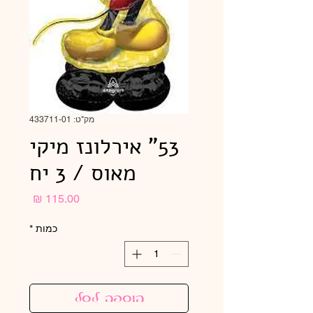
מק"ט: 433711-01
53" אירלונז מיקי
מאוס / 3 יח
מחיר
כמות
*
הוספה לסל