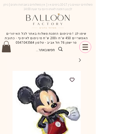
משלוחים יוצאים בין 10-17 בימים א-ו | אין משלוחים בשבתות וחגים | ניתן
לבצע הזמנה לאותו היום עד שעה 14:00
שימו לב ! מינימום הזמנת משלוח באתר לכל האיזורים
האפשריים 450 ש״ח ו200 ש״ח מינימום לאיסוף - כתובת
פרישמן 76 תל אביב - טלפון
0547043564