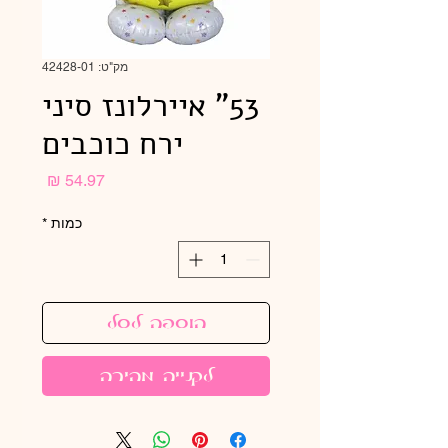
מק"ט: 42428-01
53" איירלונז סיני
ירח כוכבים
מחיר
כמות
*
הוספה לסל
לקנייה מהירה