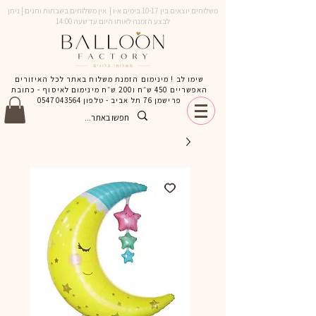
משלוחים יוצאים בין 10-17 בימים א-ו | אין משלוחים בשבתות וחגים | ניתן
לבצע הזמנה לאותו היום עד שעה 14:00
שימו לב ! מינימום הזמנת משלוח באתר לכל האיזורים
האפשריים 450 ש״ח ו200 ש״ח מינימום לאיסוף - כתובת
פרישמן 76 תל אביב - טלפון
0547043564