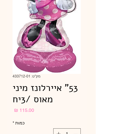
מק"ט: 433712-01
53" איירלונז מיני
מאוס /3יח
מחיר
כמות
*