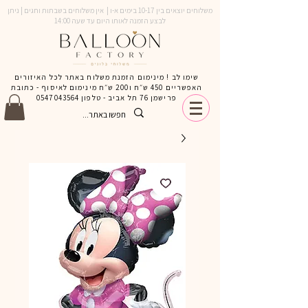
משלוחים יוצאים בין 10-17 בימים א-ו | אין משלוחים בשבתות וחגים | ניתן
לבצע הזמנה לאותו היום עד שעה 14:00
שימו לב ! מינימום הזמנת משלוח באתר לכל האיזורים
האפשריים 450 ש״ח ו200 ש״ח מינימום לאיסוף - כתובת
פרישמן 76 תל אביב - טלפון
0547043564