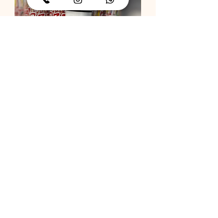
תותח קונפטי
מחיר