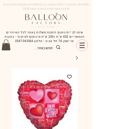
משלוחים יוצאים בין 10-17 בימים א-ו | אין משלוחים בשבתות וחגים | ניתן
לבצע הזמנה לאותו היום עד שעה 14:00
שימו לב ! מינימום הזמנת משלוח באתר לכל האיזורים
האפשריים 450 ש״ח ו200 ש״ח מינימום לאיסוף - כתובת
פרישמן 76 תל אביב - טלפון
0547043564