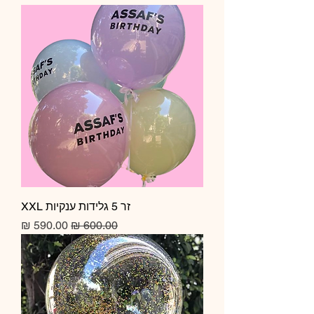
זר 5 גלידות ענקיות XXL
מחיר רגיל
מחיר מבצע