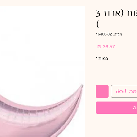
36" ירח ורוד פתוח (ארוז 3
)
מק"ט: 16460-02
מחיר
כמות
*
פה לסל
ה