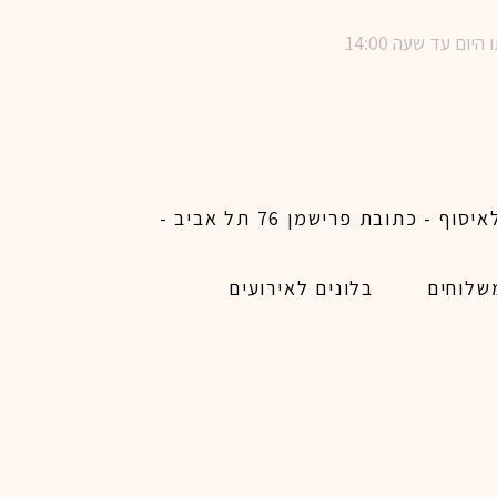
שימו לב ! מינימום הזמנת משלוח באתר לכל האיזורים האפשריים 450 ש״ח ו200 ש״ח מינימום לאיסוף - כתובת פרישמן 76 תל אביב -
שלוחים
בלונים לאירועים