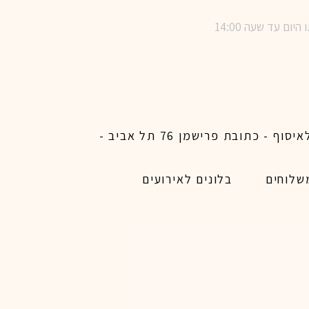
שימו לב ! מינימום הזמנת משלוח באתר לכל האיזורים האפשריים 450 ש״ח ו200 ש״ח מינימום לאיסוף - כתובת פרישמן 76 תל אביב -
שלוחים
בלונים לאירועים