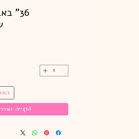
36" ב
ש
הוס
לקנייה מהיר