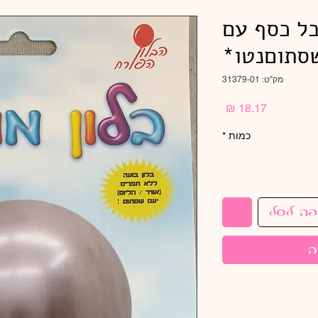
אבל כסף עם
סתוםנטו*
מק"ט: 31379-01
מחיר
כמות
*
פה לסל
ה