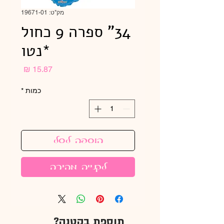
מק"ט: 19671-01
34" ספרה 9 כחול
*נטו
מחיר
כמות
*
הוספה לסל
לקנייה מהירה
תוספת בקטנה?