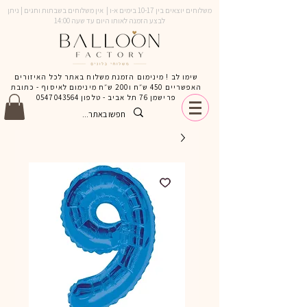
משלוחים יוצאים בין 10-17 בימים א-ו | אין משלוחים בשבתות וחגים | ניתן
לבצע הזמנה לאותו היום עד שעה 14:00
שימו לב ! מינימום הזמנת משלוח באתר לכל האיזורים
האפשריים 450 ש״ח ו200 ש״ח מינימום לאיסוף - כתובת
פרישמן 76 תל אביב - טלפון
0547043564