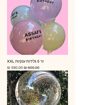
זר 5 גלידות ענקיות XXL
מחיר רגיל
מחיר מבצע