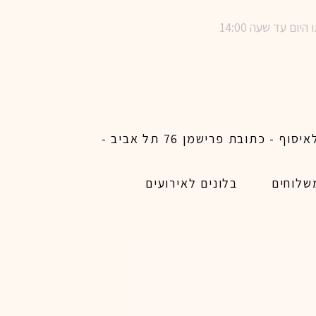
שימו לב ! מינימום הזמנת משלוח באתר לכל האיזורים האפשריים 450 ש״ח ו200 ש״ח מינימום לאיסוף - כתובת פרישמן 76 תל אביב -
שלוחים
בלונים לאירועים