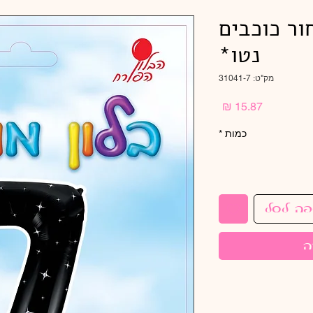
רה 7 שחור כוכבים
נטו*
מק"ט: 31041-7
מחיר
כמות
*
פה לסל
ה