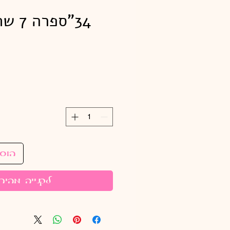
34"ספ
הוס
לקנייה מהיר