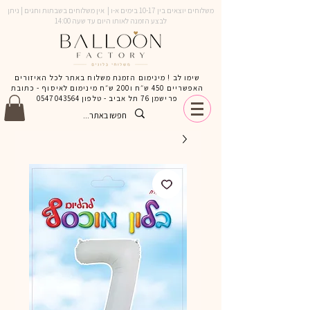
משלוחים יוצאים בין 10-17 בימים א-ו | אין משלוחים בשבתות וחגים | ניתן
לבצע הזמנה לאותו היום עד שעה 14:00
שימו לב ! מינימום הזמנת משלוח באתר לכל האיזורים
האפשריים 450 ש״ח ו200 ש״ח מינימום לאיסוף - כתובת
פרישמן 76 תל אביב - טלפון
0547043564