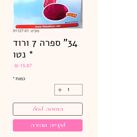
מק"ט: 31127-01
34" ספרה 7 ורוד
* נטו
מחיר
כמות
*
הוספה לסל
לקנייה מהירה