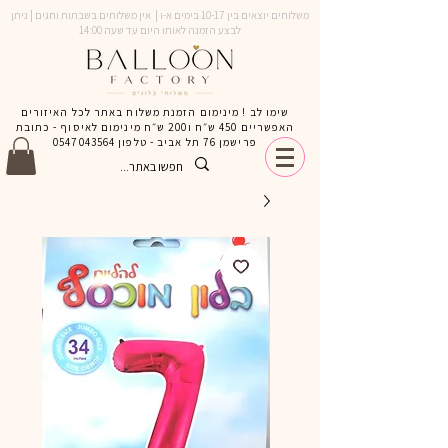
משלוחים יוצאים בין 10-17 בימים א-ו | אין משלוחים בשבתות וחגים | ניתן
לבצע הזמנה לאותו היום עד שעה 14:00
שימו לב ! מינימום הזמנת משלוח באתר לכל האיזורים
האפשריים 450 ש״ח ו200 ש״ח מינימום לאיסוף - כתובת
פרישמן 76 תל אביב - טלפון
0547043564