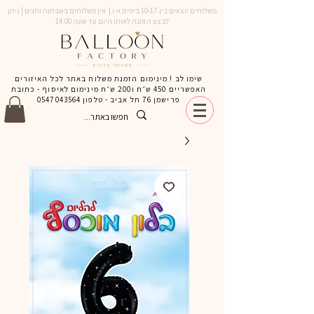
משלוחים יוצאים בין 10-17 בימים א-ו | אין משלוחים בשבתות וחגים | ניתן
לבצע הזמנה לאותו היום עד שעה 14:00
שימו לב ! מינימום הזמנת משלוח באתר לכל האיזורים
האפשריים 450 ש״ח ו200 ש״ח מינימום לאיסוף - כתובת
פרישמן 76 תל אביב - טלפון
0547043564