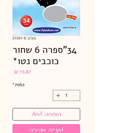
מק"ט: 31041-6
34"ספרה 6 שחור
כוכבים נטו*
מחיר
כמות
*
הוספה לסל
לקנייה מהירה