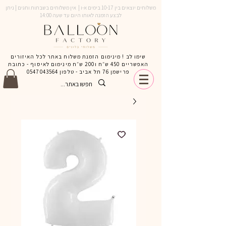
משלוחים יוצאים בין 10-17 בימים א-ו | אין משלוחים בשבתות וחגים | ניתן
לבצע הזמנה לאותו היום עד שעה 14:00
שימו לב ! מינימום הזמנת משלוח באתר לכל האיזורים
האפשריים 450 ש״ח ו200 ש״ח מינימום לאיסוף - כתובת
פרישמן 76 תל אביב - טלפון
0547043564