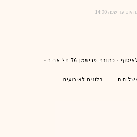
שימו לב ! מינימום הזמנת משלוח באתר לכל האיזורים האפשריים 450 ש״ח ו200 ש״ח מינימום לאיסוף - כתובת פרישמן 76 תל אביב -
שלוחים
בלונים לאירועים