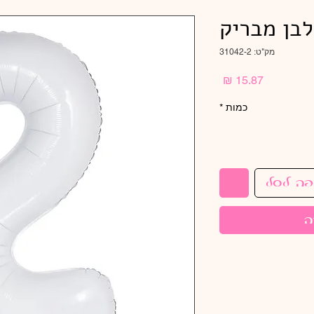
מק"ט: 31042-2
מחיר
כמות
*
פה לסל
ה