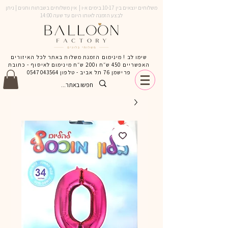
משלוחים יוצאים בין 10-17 בימים א-ו | אין משלוחים בשבתות וחגים | ניתן
לבצע הזמנה לאותו היום עד שעה 14:00
שימו לב ! מינימום הזמנת משלוח באתר לכל האיזורים
האפשריים 450 ש״ח ו200 ש״ח מינימום לאיסוף - כתובת
פרישמן 76 תל אביב - טלפון
0547043564