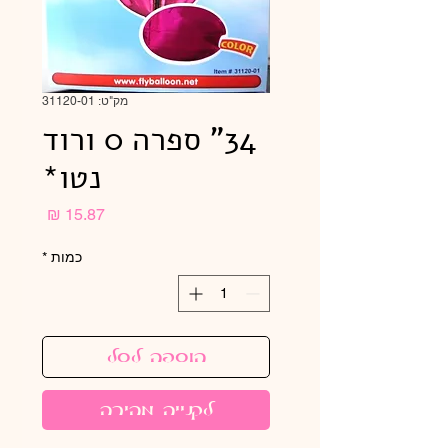
מק"ט: 31120-01
34" ספרה 0 ורוד
נטו*
מחיר
כמות
*
הוספה לסל
לקנייה מהירה