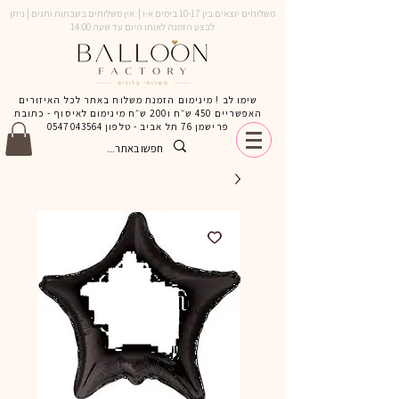
משלוחים יוצאים בין 10-17 בימים א-ו | אין משלוחים בשבתות וחגים | ניתן
לבצע הזמנה לאותו היום עד שעה 14:00
שימו לב ! מינימום הזמנת משלוח באתר לכל האיזורים
האפשריים 450 ש״ח ו200 ש״ח מינימום לאיסוף - כתובת
פרישמן 76 תל אביב - טלפון
0547043564