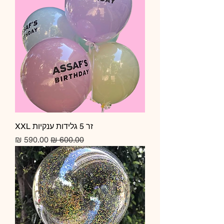
זר 5 גלידות ענקיות XXL
מחיר רגיל
מחיר מבצע