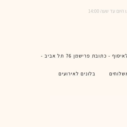
שימו לב ! מינימום הזמנת משלוח באתר לכל האיזורים האפשריים 450 ש״ח ו200 ש״ח מינימום לאיסוף - כתובת פרישמן 76 תל אביב -
שלוחים
בלונים לאירועים