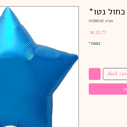
מק"ט: 31268-02
מחיר
כמות
*
פה לסל
ה