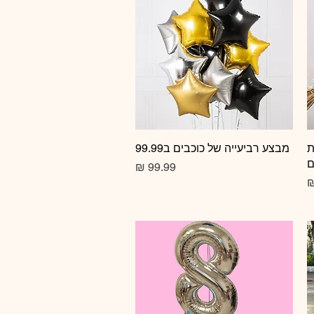
ת
תצוגה מהירה
מבצע רביעייה של כוכבים ב99.99
ם
מחיר