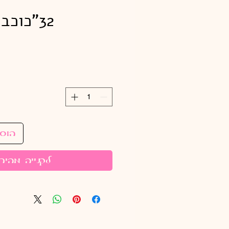
32"כוכב כחול נטו*
הוס
לקנייה מהיר