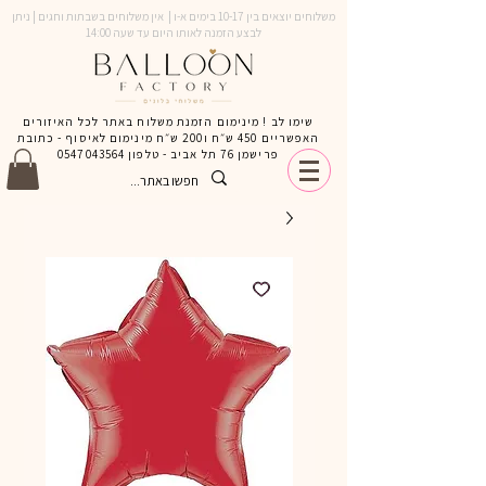
משלוחים יוצאים בין 10-17 בימים א-ו | אין משלוחים בשבתות וחגים | ניתן
לבצע הזמנה לאותו היום עד שעה 14:00
שימו לב ! מינימום הזמנת משלוח באתר לכל האיזורים
האפשריים 450 ש״ח ו200 ש״ח מינימום לאיסוף - כתובת
פרישמן 76 תל אביב - טלפון
0547043564