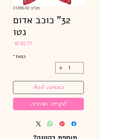
מק"ט: 31266-02
32" כוכב אדום
נטו
מחיר
כמות
*
הוספה לסל
לקנייה מהירה
תוספת בקטנה?