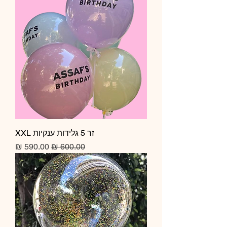
זר 5 גלידות ענקיות XXL
מחיר רגיל
מחיר מבצע