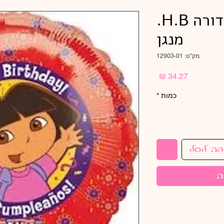
28" במבצע 10+2דורה H.B.
מנגן
מק"ט: 12903-01
מחיר
כמות
*
פה לסל
ה