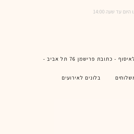
שימו לב ! מינימום הזמנת משלוח באתר לכל האיזורים האפשריים 450 ש״ח ו200 ש״ח מינימום לאיסוף - כתובת פרישמן 76 תל אביב -
שלוחים
בלונים לאירועים