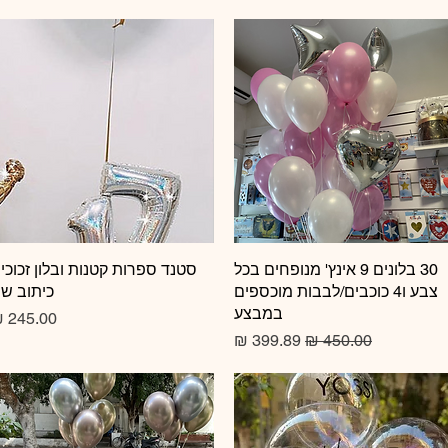
תצוגה מהירה
30 בלונים 9 אינץ' מנופחים בכל
תצוגה מהירה
סטנד ספרות קטנות ובלון זכוכי
צבע ו4 כוכבים/לבבות מוכספים
כיתוב ש
במבצע
מחיר
מחיר רגיל
מחיר מבצע