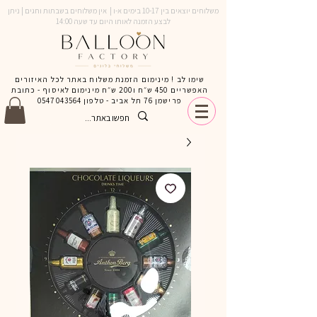
משלוחים יוצאים בין 10-17 בימים א-ו | אין משלוחים בשבתות וחגים | ניתן
לבצע הזמנה לאותו היום עד שעה 14:00
שימו לב ! מינימום הזמנת משלוח באתר לכל האיזורים
האפשריים 450 ש״ח ו200 ש״ח מינימום לאיסוף - כתובת
פרישמן 76 תל אביב - טלפון
0547043564