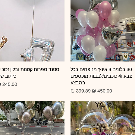
תצוגה מהירה
30 בלונים 9 אינץ' מנופחים בכל
תצוגה מהירה
סטנד ספרות קטנות ובלון זכוכי
צבע ו4 כוכבים/לבבות מוכספים
כיתוב ש
במבצע
מחיר
מחיר רגיל
מחיר מבצע