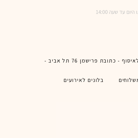
שימו לב ! מינימום הזמנת משלוח באתר לכל האיזורים האפשריים 450 ש״ח ו200 ש״ח מינימום לאיסוף - כתובת פרישמן 76 תל אביב -
שלוחים
בלונים לאירועים