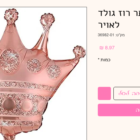
" כתר רוז גולד
לאויר
מק"ט: 36982-01
מחיר
כמות
*
פה לסל
ה