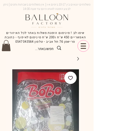
משלוחים יוצאים בין 10-17 בימים א-ו | אין משלוחים בשבתות וחגים | ניתן
לבצע הזמנה לאותו היום עד שעה 14:00
שימו לב ! מינימום הזמנת משלוח באתר לכל האיזורים
האפשריים 450 ש״ח ו200 ש״ח מינימום לאיסוף - כתובת
פרישמן 76 תל אביב - טלפון
0547043564