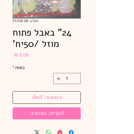
מק"ט: 31246-06
24" באבל פתוח
מוזל /50יח'
מחיר
כמות
*
הוספה לסל
לקנייה מהירה