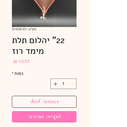
מק"ט: 31434-01
22" יהלום תלת
מימד רוז
מחיר
כמות
*
הוספה לסל
לקנייה מהירה