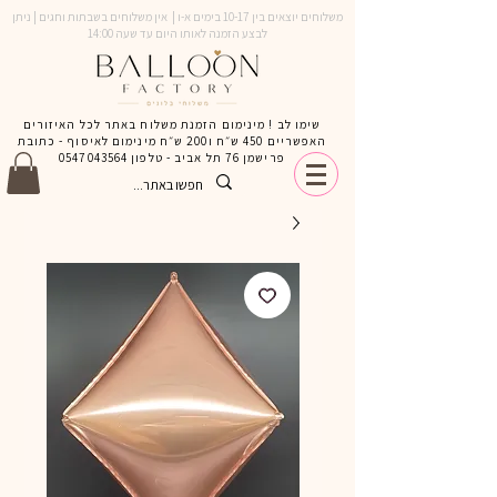
משלוחים יוצאים בין 10-17 בימים א-ו | אין משלוחים בשבתות וחגים | ניתן
לבצע הזמנה לאותו היום עד שעה 14:00
שימו לב ! מינימום הזמנת משלוח באתר לכל האיזורים
האפשריים 450 ש״ח ו200 ש״ח מינימום לאיסוף - כתובת
פרישמן 76 תל אביב - טלפון
0547043564