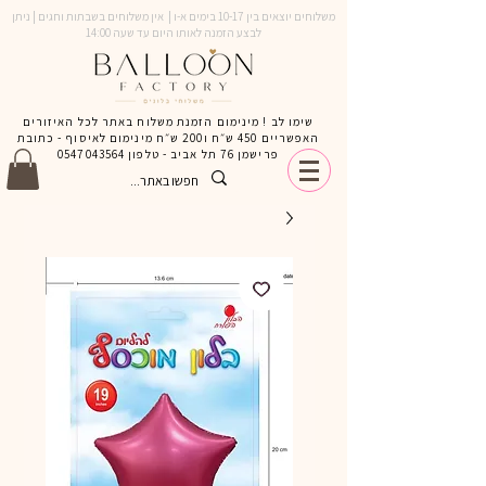
משלוחים יוצאים בין 10-17 בימים א-ו | אין משלוחים בשבתות וחגים | ניתן
לבצע הזמנה לאותו היום עד שעה 14:00
שימו לב ! מינימום הזמנת משלוח באתר לכל האיזורים
האפשריים 450 ש״ח ו200 ש״ח מינימום לאיסוף - כתובת
פרישמן 76 תל אביב - טלפון
0547043564