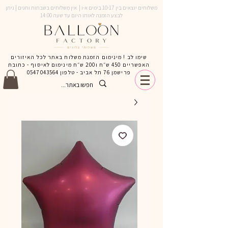
משלוחים יוצאים בין 10-17 בימים א-ו | אין משלוחים בשבתות וחגים | ניתן
לבצע הזמנה לאותו היום עד שעה 14:00
שימו לב ! מינימום הזמנת משלוח באתר לכל האיזורים
האפשריים 450 ש״ח ו200 ש״ח מינימום לאיסוף - כתובת
פרישמן 76 תל אביב - טלפון
0547043564